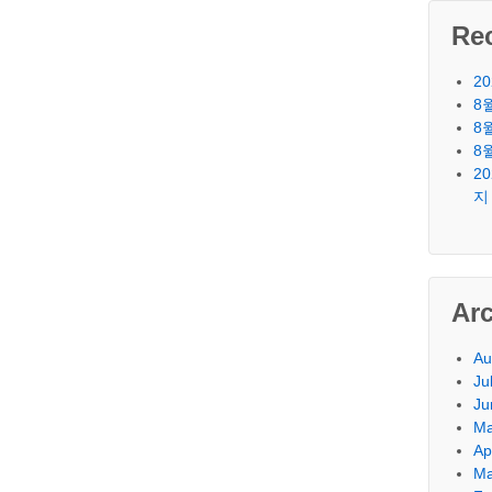
Re
2
8
8
8
2
지
Ar
Au
Ju
Ju
Ma
Ap
Ma