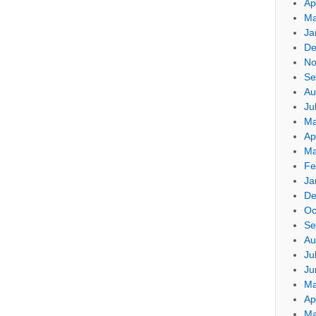
Ap
Ma
Ja
De
No
Se
Au
Ju
Ma
Ap
Ma
Fe
Ja
De
Oc
Se
Au
Ju
Ju
Ma
Ap
Ma