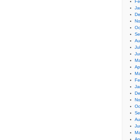
Fe
Ja
De
No
Oc
Se
Au
Ju
Ju
Ma
Ap
Ma
Fe
Ja
De
No
Oc
Se
Au
Ju
Ma
Ap