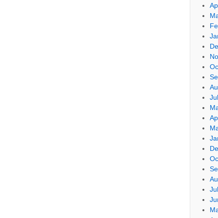
Ap
Ma
Fe
Ja
De
No
Oc
Se
Au
Ju
Ma
Ap
Ma
Ja
De
Oc
Se
Au
Ju
Ju
Ma