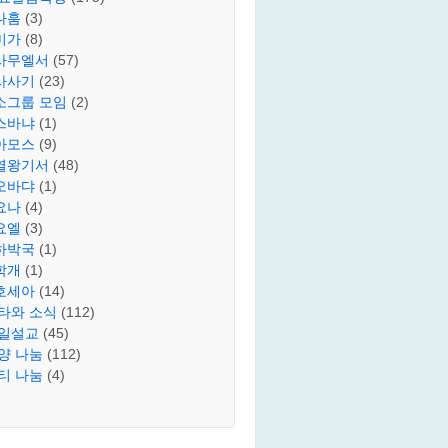
나훔
(3)
미가
(8)
사무엘서
(57)
사사기
(23)
소그룹 모임
(2)
스바냐
(1)
아모스
(9)
열왕기서
(48)
오바댜
(1)
요나
(4)
요엘
(3)
하박국
(1)
학개
(1)
호세아
(14)
타와 소식
(112)
일설교
(45)
양 나눔
(112)
티 나눔
(4)