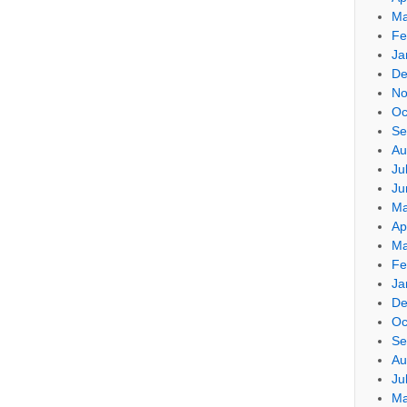
Ma
Fe
Ja
De
No
Oc
Se
Au
Ju
Ju
Ma
Ap
Ma
Fe
Ja
De
Oc
Se
Au
Ju
Ma