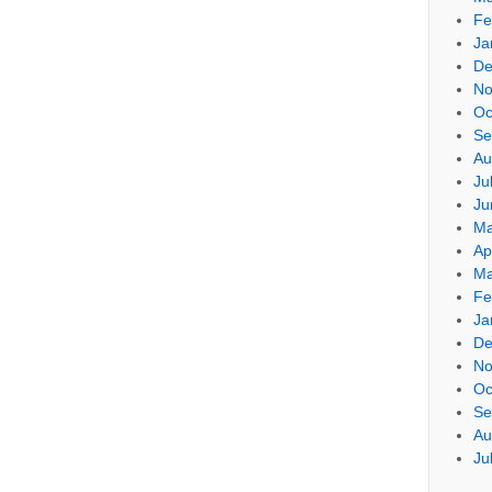
Fe
Ja
De
No
Oc
Se
Au
Ju
Ju
Ma
Ap
Ma
Fe
Ja
De
No
Oc
Se
Au
Ju