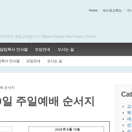
Home
새소망교회는
지
 독립교회입니다. Ottawa Korean New Hope Church
담임목사 인사말
모임안내
오시는 길
임목사 인사말
모임안내
오시는 길
예배 순서지
Cat
 10일 주일예배 순서지
교
목
새
선
수