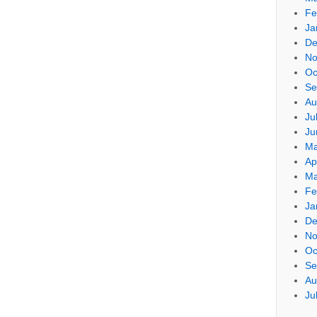
Fe
Ja
De
No
Oc
Se
Au
Ju
Ju
Ma
Ap
Ma
Fe
Ja
De
No
Oc
Se
Au
Ju