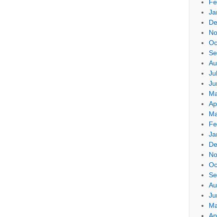
Fe
Ja
De
No
Oc
Se
Au
Ju
Ju
Ma
Ap
Ma
Fe
Ja
De
No
Oc
Se
Au
Ju
Ma
Ap