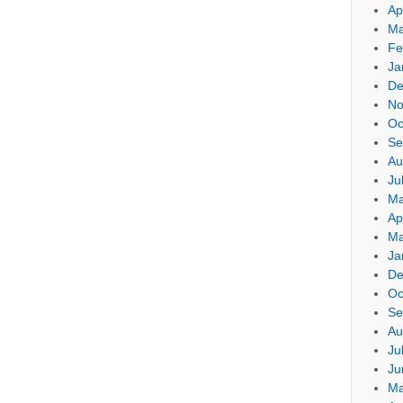
Ap
Ma
Fe
Ja
De
No
Oc
Se
Au
Ju
Ma
Ap
Ma
Ja
De
Oc
Se
Au
Ju
Ju
Ma