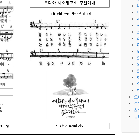
오
주
찬
큐