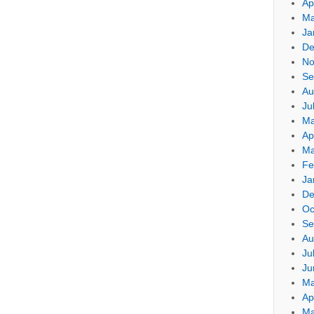
Ap
Ma
Ja
De
No
Se
Au
Ju
Ma
Ap
Ma
Fe
Ja
De
Oc
Se
Au
Ju
Ju
Ma
Ap
Ma