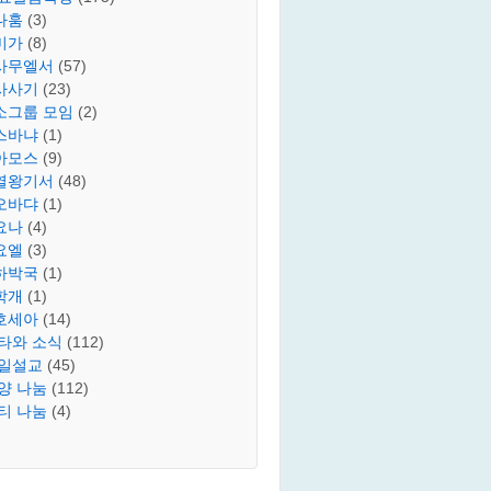
나훔
(3)
미가
(8)
사무엘서
(57)
사사기
(23)
소그룹 모임
(2)
스바냐
(1)
아모스
(9)
열왕기서
(48)
오바댜
(1)
요나
(4)
요엘
(3)
하박국
(1)
학개
(1)
호세아
(14)
타와 소식
(112)
일설교
(45)
양 나눔
(112)
티 나눔
(4)