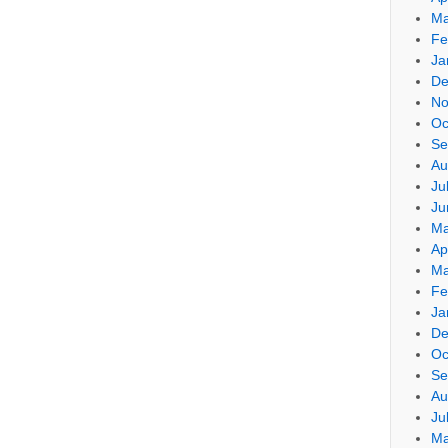
Ma
Fe
Ja
De
No
Oc
Se
Au
Ju
Ju
Ma
Ap
Ma
Fe
Ja
De
Oc
Se
Au
Ju
Ma