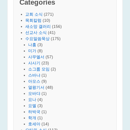
Categories
교회 소식
(271)
목회칼럼
(10)
새소망 갤러리
(156)
선교사 소식
(41)
수요말씀묵상
(175)
나훔
(3)
미가
(8)
사무엘서
(57)
사사기
(23)
소그룹 모임
(2)
스바냐
(1)
아모스
(9)
열왕기서
(48)
오바댜
(1)
요나
(4)
요엘
(3)
하박국
(1)
학개
(1)
호세아
(14)
오타와 소식
(112)