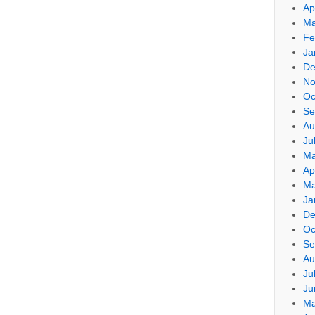
Ap
Ma
Fe
Ja
De
No
Oc
Se
Au
Ju
Ma
Ap
Ma
Ja
De
Oc
Se
Au
Ju
Ju
Ma