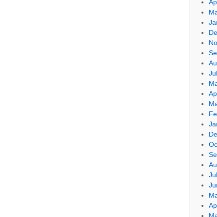
Ap
Ma
Ja
De
No
Se
Au
Ju
Ma
Ap
Ma
Fe
Ja
De
Oc
Se
Au
Ju
Ju
Ma
Ap
Ma