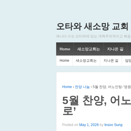
오타와 새소망 교회
캐나다 수도 오타와에 있는 개혁주의적이고 복음주의적인
Home
새소망교회는
지나온 길
Home
새소망교회는
지나온 길
담
Home
›
찬양 나눔
›
5월 찬양, 어노인팅-‘영
5월 찬양, 어
로’
Posted on
May 1, 2026
by
Insoo Sung