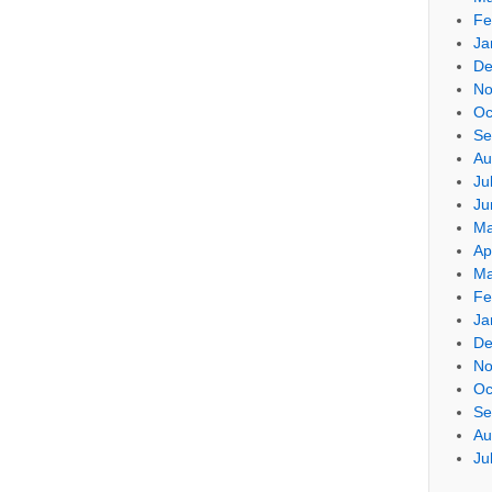
Fe
Ja
De
No
Oc
Se
Au
Ju
Ju
Ma
Ap
Ma
Fe
Ja
De
No
Oc
Se
Au
Ju