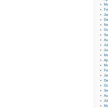
Ma
Fe
Ja
De
No
Oc
Se
Au
Ju
Ju
Ma
Ap
Ma
Fe
Ja
De
Oc
Se
Au
Ju
Ma