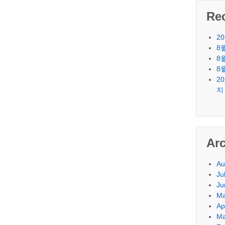
Re
2
8
8
8
2
지
Ar
Au
Ju
Ju
Ma
Ap
Ma