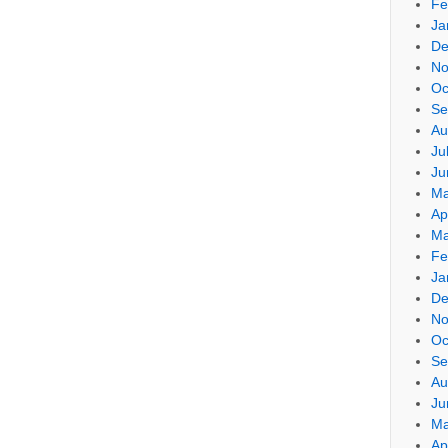
Fe
Ja
De
No
Oc
Se
Au
Ju
Ju
Ma
Ap
Ma
Fe
Ja
De
No
Oc
Se
Au
Ju
Ma
Ap