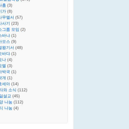
나훔
(3)
미가
(8)
사무엘서
(57)
사사기
(23)
소그룹 모임
(2)
스바냐
(1)
아모스
(9)
열왕기서
(48)
오바댜
(1)
요나
(4)
요엘
(3)
하박국
(1)
학개
(1)
호세아
(14)
타와 소식
(112)
일설교
(45)
양 나눔
(112)
티 나눔
(4)