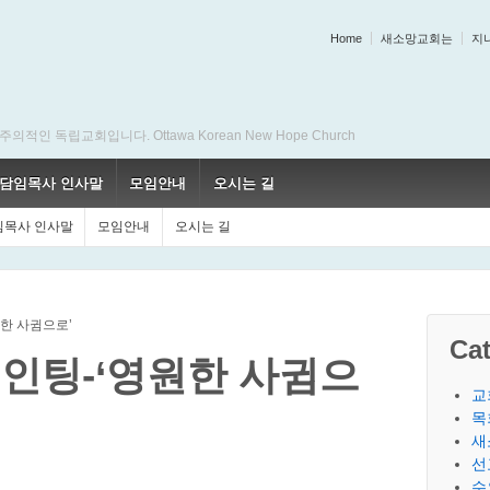
Home
새소망교회는
지
 독립교회입니다. Ottawa Korean New Hope Church
담임목사 인사말
모임안내
오시는 길
임목사 인사말
모임안내
오시는 길
원한 사귐으로’
Cat
노인팅-‘영원한 사귐으
교
목
새
선
수