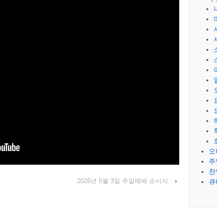
오
주
찬
2026년 5월 3일 주일예배 순서지
›
큐