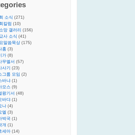
egories
회 소식
(271)
회칼럼
(10)
소망 갤러리
(156)
교사 소식
(41)
요말씀묵상
(175)
나훔
(3)
미가
(8)
사무엘서
(57)
사사기
(23)
소그룹 모임
(2)
스바냐
(1)
아모스
(9)
열왕기서
(48)
오바댜
(1)
요나
(4)
요엘
(3)
하박국
(1)
학개
(1)
호세아
(14)