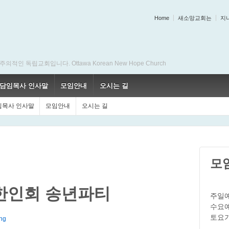
Home
새소망교회는
지
 독립교회입니다. Ottawa Korean New Hope Church
담임목사 인사말
모임안내
오시는 길
임목사 인사말
모임안내
오시는 길
모
 한인회 송년파티
주일예
수요예
토요기
ng