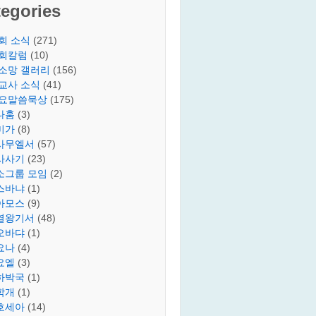
egories
회 소식
(271)
회칼럼
(10)
소망 갤러리
(156)
교사 소식
(41)
요말씀묵상
(175)
나훔
(3)
미가
(8)
사무엘서
(57)
사사기
(23)
소그룹 모임
(2)
스바냐
(1)
아모스
(9)
열왕기서
(48)
오바댜
(1)
요나
(4)
요엘
(3)
하박국
(1)
학개
(1)
호세아
(14)