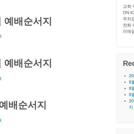
교회 주소
ON K
0일 예배순서지
주차장
전화 
이메
g
3일 예배순서지
Re
2
g
8
8
8
2
일 예배순서지
지
g