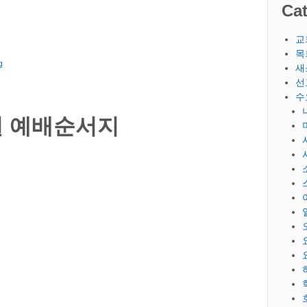
Cat
교
목
g
새
선
수
0일 예배순서지