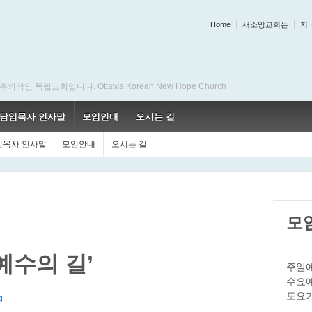
Home
새소망교회는
지
 독립교회입니다. Ottawa Korean New Hope Church
담임목사 인사말
모임안내
오시는 길
임목사 인사말
모임안내
오시는 길
모
‘예수의 길’
주일예
수요예
토요기
g