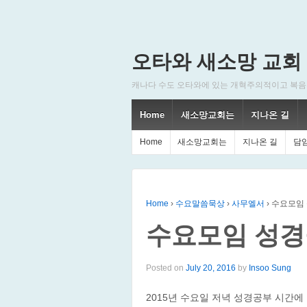
오타와 새소망 교회
캐나다 수도 오타와에 있는 개혁주의적이고 복음주의적인
Home
새소망교회는
지나온 길
Home
새소망교회는
지나온 길
담
Home
›
수요말씀묵상
›
사무엘서
›
수요모임 
수요모임 성경
Posted on
July 20, 2016
by
Insoo Sung
2015년 수요일 저녁 성경공부 시간