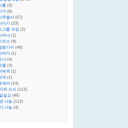
나훔
(3)
미가
(8)
사무엘서
(57)
사사기
(23)
소그룹 모임
(2)
스바냐
(1)
아모스
(9)
열왕기서
(48)
오바댜
(1)
요나
(4)
요엘
(3)
하박국
(1)
학개
(1)
호세아
(14)
타와 소식
(112)
일설교
(45)
양 나눔
(112)
티 나눔
(4)