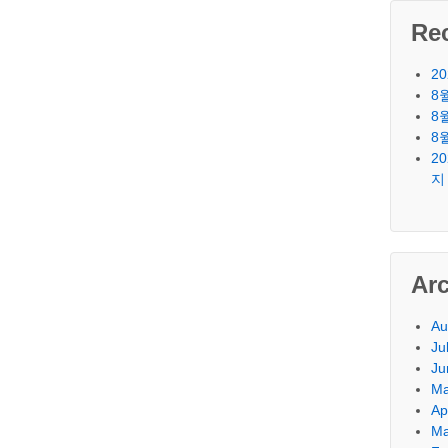
Re
2
8
8
8
2
지
Ar
Au
Ju
Ju
Ma
Ap
Ma