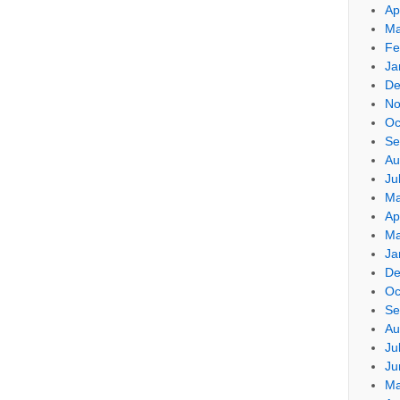
Ap
Ma
Fe
Ja
De
No
Oc
Se
Au
Ju
Ma
Ap
Ma
Ja
De
Oc
Se
Au
Ju
Ju
Ma