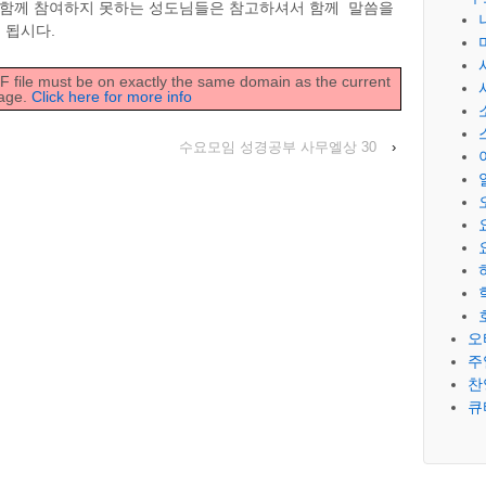
 함께 참여하지 못하는 성도님들은 참고하셔서 함께 말씀을
 됩시다.
DF file must be on exactly the same domain as the current
age.
Click here for more info
수요모임 성경공부 사무엘상 30
›
오
주
찬
큐