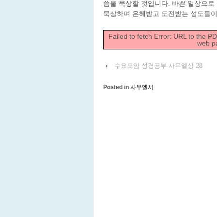
씀을 묵상할 것입니다. 바쁜 일상으로
묵상하며 은혜받고 도전받는 성도들이
Failed to fetch Error: URL to the P
web p
‹
수요모임 성경공부 사무엘상 28
Posted in
사무엘서