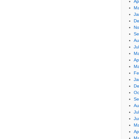
Ap
Ma
Ja
De
No
Se
Au
Ju
Ma
Ap
Ma
Fe
Ja
De
Oc
Se
Au
Ju
Ju
Ma
Ap
Ma