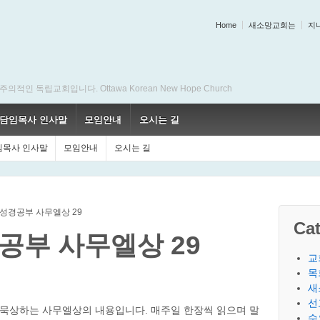
Home
새소망교회는
지
 독립교회입니다. Ottawa Korean New Hope Church
담임목사 인사말
모임안내
오시는 길
임목사 인사말
모임안내
오시는 길
성경공부 사무엘상 29
Cat
공부 사무엘상 29
교
목
새
선
에 묵상하는 사무엘상의 내용입니다. 매주일 한장씩 읽으며 말
수