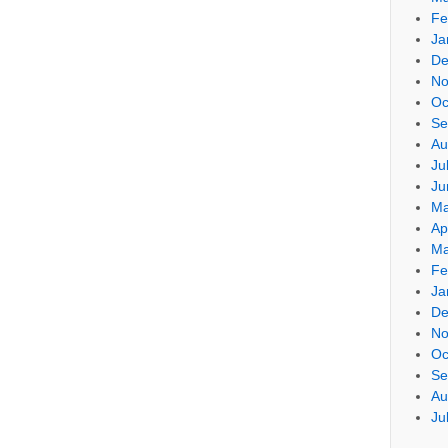
Fe
Ja
De
No
Oc
Se
Au
Ju
Ju
Ma
Ap
Ma
Fe
Ja
De
No
Oc
Se
Au
Ju