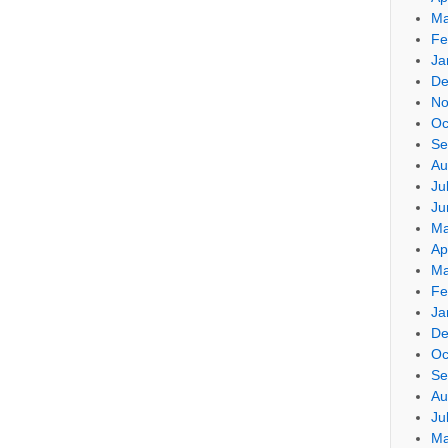
Ma
Fe
Ja
De
No
Oc
Se
Au
Ju
Ju
Ma
Ap
Ma
Fe
Ja
De
Oc
Se
Au
Ju
Ma