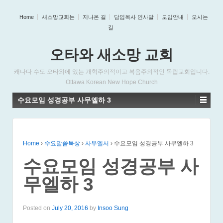
Home
새소망교회는
지나온 길
담임목사 인사말
모임안내
오시는
길
오타와 새소망 교회
캐나다 수도 오타와에 있는 개혁주의적이고 복음주의적인 독립교회입니다.
Ottawa Korean New Hope Church
수요모임 성경공부 사무엘하 3
Home
›
수요말씀묵상
›
사무엘서
›
수요모임 성경공부 사무엘하 3
수요모임 성경공부 사
무엘하 3
Posted on
July 20, 2016
by
Insoo Sung