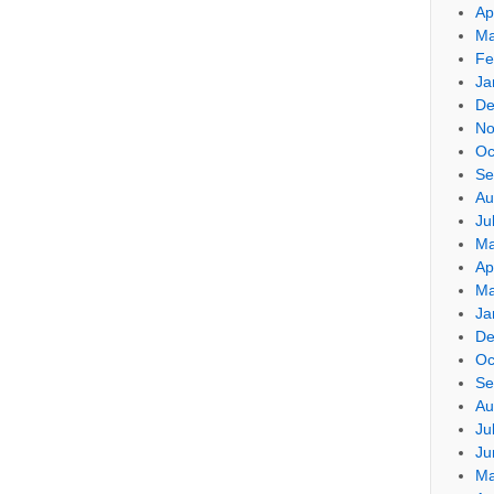
Ap
Ma
Fe
Ja
De
No
Oc
Se
Au
Ju
Ma
Ap
Ma
Ja
De
Oc
Se
Au
Ju
Ju
Ma