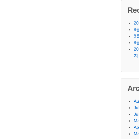
Re
2
8
8
8
2
지
Ar
Au
Ju
Ju
Ma
Ap
Ma