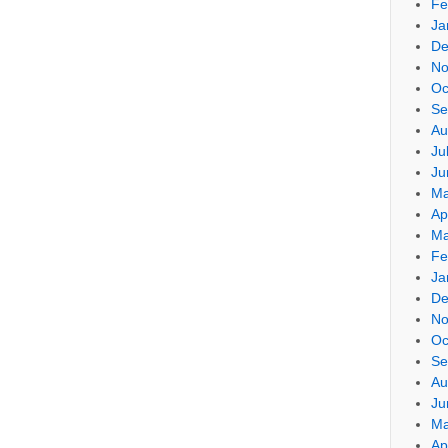
Fe
Ja
De
No
Oc
Se
Au
Ju
Ju
Ma
Ap
Ma
Fe
Ja
De
No
Oc
Se
Au
Ju
Ma
Ap