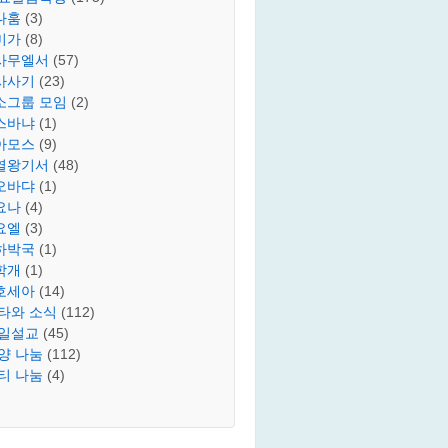
나훔
(3)
미가
(8)
사무엘서
(57)
사사기
(23)
소그룹 모임
(2)
스바냐
(1)
아모스
(9)
열왕기서
(48)
오바댜
(1)
요나
(4)
요엘
(3)
하박국
(1)
학개
(1)
호세아
(14)
타와 소식
(112)
일설교
(45)
양 나눔
(112)
티 나눔
(4)