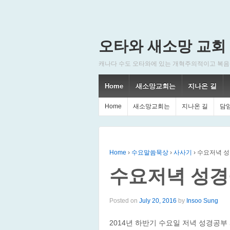
오타와 새소망 교회
캐나다 수도 오타와에 있는 개혁주의적이고 복음주의적인
Home
새소망교회는
지나온 길
Home
새소망교회는
지나온 길
담
Home
›
수요말씀묵상
›
사사기
›
수요저녁 성
수요저녁 성경
Posted on
July 20, 2016
by
Insoo Sung
2014년 하반기 수요일 저녁 성경공