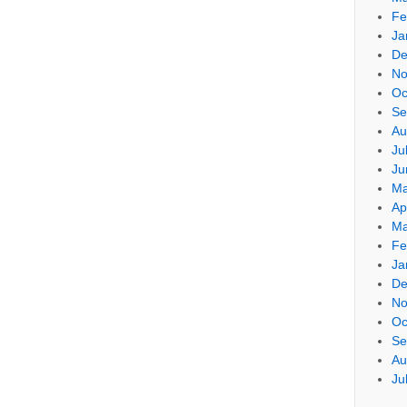
Fe
Ja
De
No
Oc
Se
Au
Ju
Ju
Ma
Ap
Ma
Fe
Ja
De
No
Oc
Se
Au
Ju