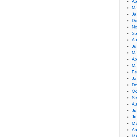
Ap
Ma
Ja
De
No
Se
Au
Ju
Ma
Ap
Ma
Fe
Ja
De
Oc
Se
Au
Ju
Ju
Ma
Ap
Ma