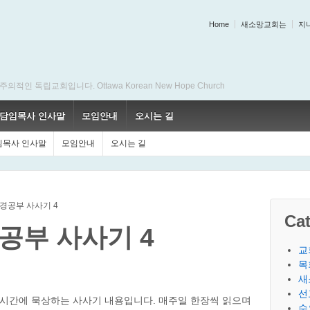
Home
새소망교회는
지
 독립교회입니다. Ottawa Korean New Hope Church
담임목사 인사말
모임안내
오시는 길
임목사 인사말
모임안내
오시는 길
경공부 사사기 4
Cat
공부 사사기 4
교
목
새
선
부 시간에 묵상하는 사사기 내용입니다. 매주일 한장씩 읽으며
수