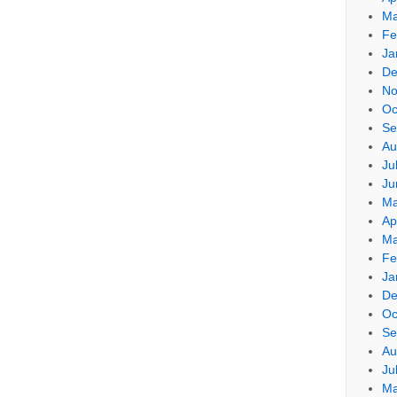
Ma
Fe
Ja
De
No
Oc
Se
Au
Ju
Ju
Ma
Ap
Ma
Fe
Ja
De
Oc
Se
Au
Ju
Ma