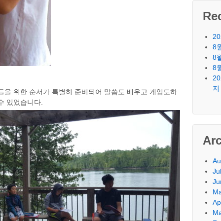
Re
2
8
8
8
2
지
들을 위한 순서가 특별히 준비되어 말씀도 배우고 게임도하
수 있었습니다.
Ar
Au
Ju
Ju
Ma
Ap
Ma