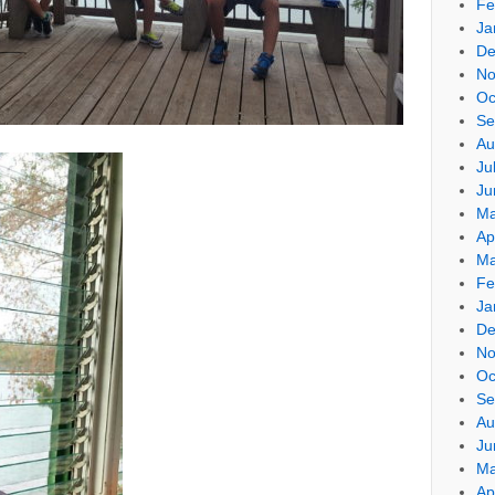
Fe
Ja
De
No
Oc
Se
Au
Ju
Ju
Ma
Ap
Ma
Fe
Ja
De
No
Oc
Se
Au
Ju
Ma
Ap