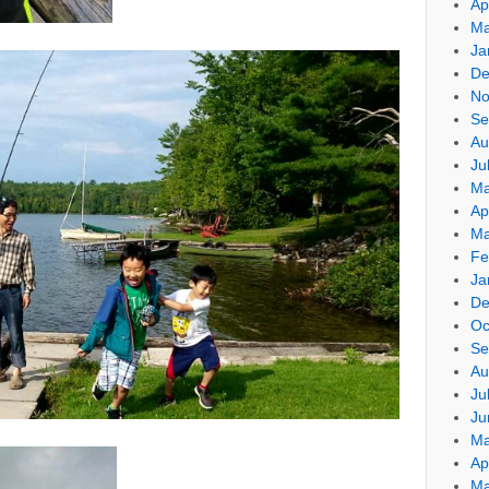
Ap
Ma
Ja
De
No
Se
Au
Ju
Ma
Ap
Ma
Fe
Ja
De
Oc
Se
Au
Ju
Ju
Ma
Ap
Ma