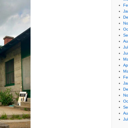
Fe
Ja
De
No
Oc
Se
Au
Ju
Ju
Ma
Ap
Ma
Fe
Ja
De
No
Oc
Se
Au
Ju