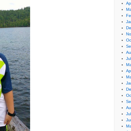
Ap
Ma
Fe
Ja
De
No
Oc
Se
Au
Ju
Ma
Ap
Ma
Ja
De
Oc
Se
Au
Ju
Ju
Ma