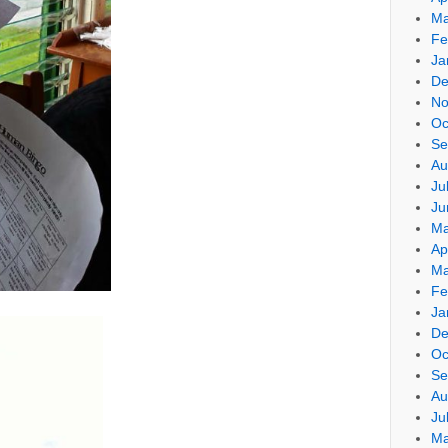
Ma
Fe
Ja
De
No
Oc
Se
Au
Ju
Ju
Ma
Ap
Ma
Fe
Ja
De
Oc
Se
Au
Ju
Ma