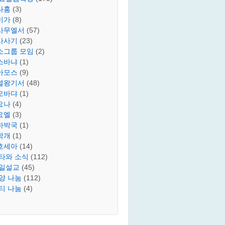
나훔
(3)
미가
(8)
사무엘서
(57)
사사기
(23)
소그룹 모임
(2)
스바냐
(1)
아모스
(9)
열왕기서
(48)
오바댜
(1)
요나
(4)
요엘
(3)
하박국
(1)
학개
(1)
호세아
(14)
타와 소식
(112)
일설교
(45)
양 나눔
(112)
티 나눔
(4)