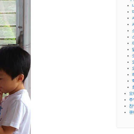
오
주
찬
큐