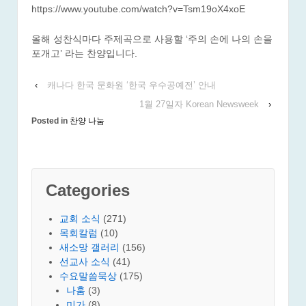
https://www.youtube.com/watch?v=Tsm19oX4xoE
올해 성찬식마다 주제곡으로 사용할 ‘주의 손에 나의 손을
포개고’ 라는 찬양입니다.
‹
캐나다 한국 문화원 ‘한국 우수공예전’ 안내
1월 27일자 Korean Newsweek
›
Posted in
찬양 나눔
Categories
교회 소식
(271)
목회칼럼
(10)
새소망 갤러리
(156)
선교사 소식
(41)
수요말씀묵상
(175)
나훔
(3)
미가
(8)