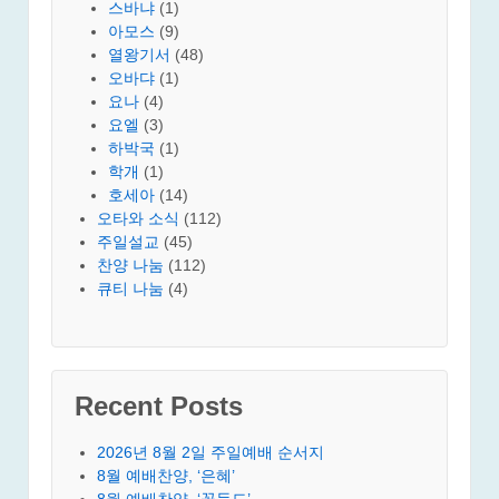
스바냐
(1)
아모스
(9)
열왕기서
(48)
오바댜
(1)
요나
(4)
요엘
(3)
하박국
(1)
학개
(1)
호세아
(14)
오타와 소식
(112)
주일설교
(45)
찬양 나눔
(112)
큐티 나눔
(4)
Recent Posts
2026년 8월 2일 주일예배 순서지
8월 예배찬양, ‘은혜’
8월 예배찬양, ‘꽃들도’