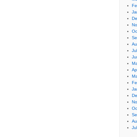
Fe
Ja
De
No
Oc
Se
Au
Ju
Ju
Ma
Ap
Ma
Fe
Ja
De
No
Oc
Se
Au
Ju