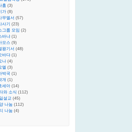
나훔
(3)
미가
(8)
사무엘서
(57)
사사기
(23)
소그룹 모임
(2)
스바냐
(1)
아모스
(9)
열왕기서
(48)
오바댜
(1)
요나
(4)
요엘
(3)
하박국
(1)
학개
(1)
호세아
(14)
타와 소식
(112)
일설교
(45)
양 나눔
(112)
티 나눔
(4)