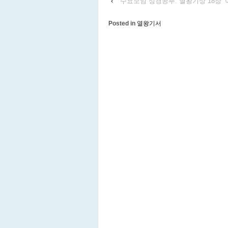
‹
수요모임 성경공부: 열왕기상 18장 ‘
Posted in
열왕기서