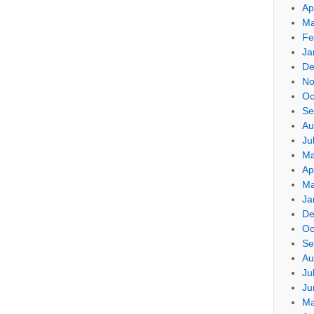
Ap
Ma
Fe
Ja
De
No
Oc
Se
Au
Ju
Ma
Ap
Ma
Ja
De
Oc
Se
Au
Ju
Ju
Ma