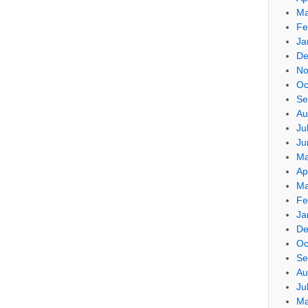
Ma
Fe
Ja
De
No
Oc
Se
Au
Ju
Ju
Ma
Ap
Ma
Fe
Ja
De
Oc
Se
Au
Ju
Ma