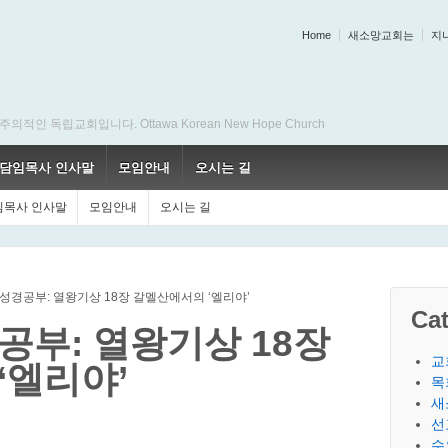
Home
새소망교회는
지
 독립교회입니다. Ottawa Korean New Hope Church
담임목사 인사말
모임안내
오시는 길
임목사 인사말
모임안내
오시는 길
성경공부: 열왕기상 18장 갈멜산에서의 ‘엘리야’
Cat
공부: 열왕기상 18장
교
‘엘리야’
목
새
선
수