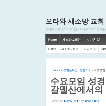
오타와 새소망 교회
캐나다 수도 오타와에 있는 개혁주의적이고 복음주의적인
Home
새소망교회는
지나온 길
Home
새소망교회는
지나온 길
담
Home
›
수요말씀묵상
›
열왕기서
›
수요모임 
수요모임 성경
갈멜산에서의 
Posted on
May 5, 2017
by
Insoo Sung