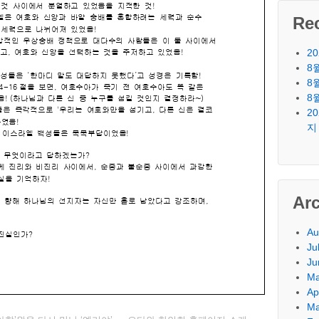
Re
2
8
8
8
2
지
Ar
Au
Ju
Ju
Ma
Ap
Ma