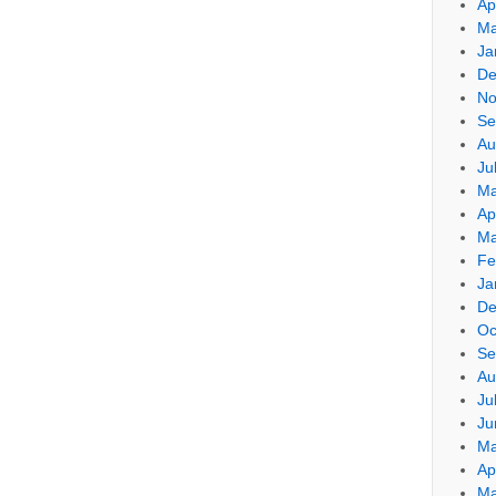
Ap
Ma
Ja
De
No
Se
Au
Ju
Ma
Ap
Ma
Fe
Ja
De
Oc
Se
Au
Ju
Ju
Ma
Ap
Ma