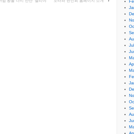
아합’왕을 다시 만난 ‘엘리야’
오타와 한인회 홈페이지 소개
›
Fe
Ja
De
No
Oc
Se
Au
Ju
Ju
Ma
Ap
Ma
Fe
Ja
De
No
Oc
Se
Au
Ju
Ma
Ap