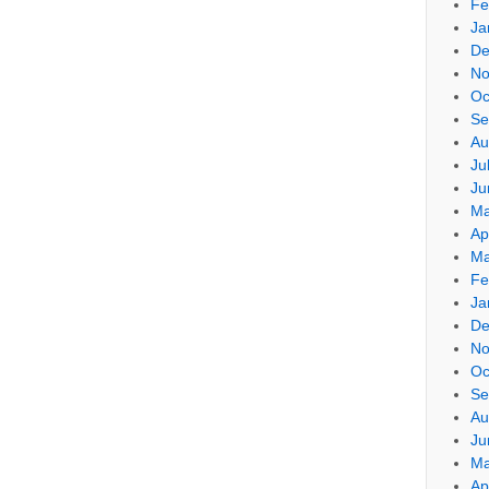
Fe
Ja
De
No
Oc
Se
Au
Ju
Ju
Ma
Ap
Ma
Fe
Ja
De
No
Oc
Se
Au
Ju
Ma
Ap