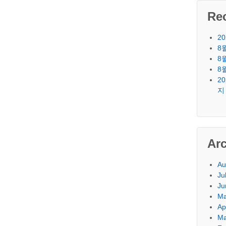
Re
2
8
8
8
2
지
Ar
Au
Ju
Ju
Ma
Ap
Ma