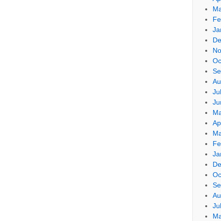
Ma
Fe
Ja
De
No
Oc
Se
Au
Ju
Ju
Ma
Ap
Ma
Fe
Ja
De
Oc
Se
Au
Ju
Ma