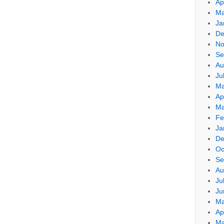
Ap
Ma
Ja
De
No
Se
Au
Ju
Ma
Ap
Ma
Fe
Ja
De
Oc
Se
Au
Ju
Ju
Ma
Ap
Ma