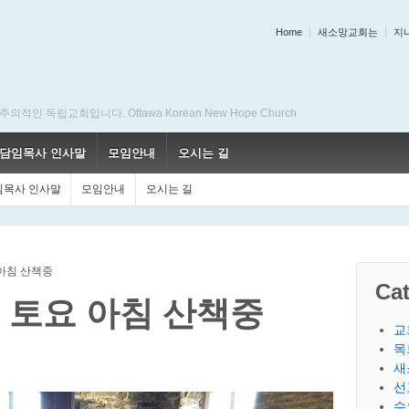
Home
새소망교회는
지
 독립교회입니다. Ottawa Korean New Hope Church
담임목사 인사말
모임안내
오시는 길
임목사 인사말
모임안내
오시는 길
토요 아침 산책중
Cat
ill 토요 아침 산책중
교
목
새
선
수