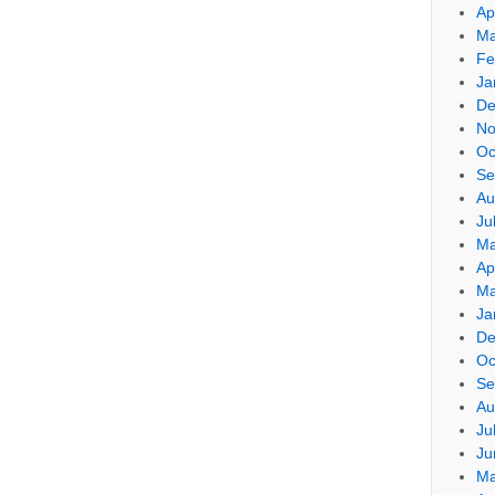
Ap
Ma
Fe
Ja
De
No
Oc
Se
Au
Ju
Ma
Ap
Ma
Ja
De
Oc
Se
Au
Ju
Ju
Ma