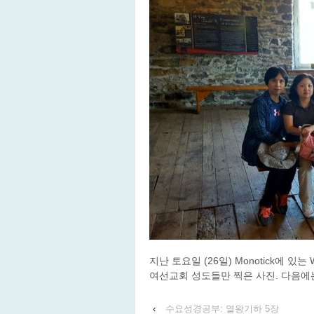
지난 토요일 (26일) Monotick에 있는
여선교회 성도들만 찍은 사진. 다음에는
‹
수요성경공부: 열왕기하 5장