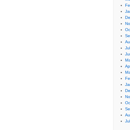
Fe
Ja
De
No
Oc
Se
Au
Ju
Ju
Ma
Ap
Ma
Fe
Ja
De
No
Oc
Se
Au
Ju