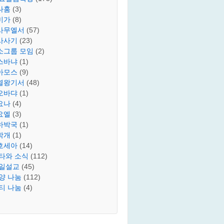
나훔
(3)
미가
(8)
사무엘서
(57)
사사기
(23)
소그룹 모임
(2)
스바냐
(1)
아모스
(9)
열왕기서
(48)
오바댜
(1)
요나
(4)
요엘
(3)
하박국
(1)
학개
(1)
호세아
(14)
타와 소식
(112)
일설교
(45)
양 나눔
(112)
티 나눔
(4)