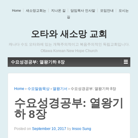
Home
새소망교회는
지나온 길
담임목사 인사말
모임안내
오시는
길
오타와 새소망 교회
캐나다 수도 오타와에 있는 개혁주의적이고 복음주의적인 독립교회입니다.
Ottawa Korean New Hope Church
수요성경공부: 열왕기하 8장
Home
›
수요말씀묵상
›
열왕기서
›
수요성경공부: 열왕기하 8장
수요성경공부: 열왕기
하 8장
Posted on
September 10, 2017
by
Insoo Sung