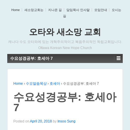
Home
새소망교회는
지나온 길
담임목사 인사말
모임안내
오시는
길
오타와 새소망 교회
캐나다 수도 오타와에 있는 개혁주의적이고 복음주의적인 독립교회입니다.
Ottawa Korean New Hope Church
수요성경공부: 호세아 7
Home
›
수요말씀묵상
›
호세아
›
수요성경공부: 호세아 7
수요성경공부: 호세아
7
Posted on
April 20, 2018
by
Insoo Sung