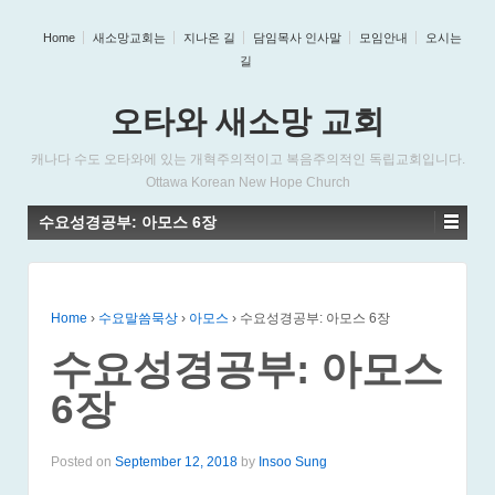
Home
새소망교회는
지나온 길
담임목사 인사말
모임안내
오시는
길
오타와 새소망 교회
캐나다 수도 오타와에 있는 개혁주의적이고 복음주의적인 독립교회입니다.
Ottawa Korean New Hope Church
수요성경공부: 아모스 6장
Home
›
수요말씀묵상
›
아모스
›
수요성경공부: 아모스 6장
수요성경공부: 아모스
6장
Posted on
September 12, 2018
by
Insoo Sung