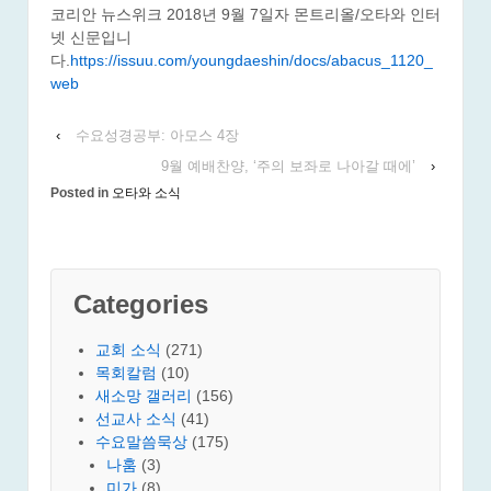
코리안 뉴스위크 2018년 9월 7일자 몬트리올/오타와 인터
넷 신문입니
다.
https://issuu.com/youngdaeshin/docs/abacus_1120_
web
‹
수요성경공부: 아모스 4장
9월 예배찬양, ‘주의 보좌로 나아갈 때에’
›
Posted in
오타와 소식
Categories
교회 소식
(271)
목회칼럼
(10)
새소망 갤러리
(156)
선교사 소식
(41)
수요말씀묵상
(175)
나훔
(3)
미가
(8)