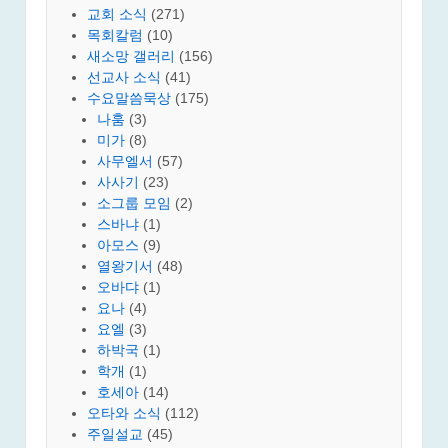
교회 소식
(271)
목회칼럼
(10)
새소망 갤러리
(156)
선교사 소식
(41)
수요말씀묵상
(175)
나훔
(3)
미가
(8)
사무엘서
(57)
사사기
(23)
소그룹 모임
(2)
스바냐
(1)
아모스
(9)
열왕기서
(48)
오바댜
(1)
요나
(4)
요엘
(3)
하박국
(1)
학개
(1)
호세아
(14)
오타와 소식
(112)
주일설교
(45)