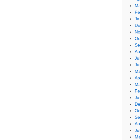
Ma
Fe
Ja
De
No
Oc
Se
Au
Ju
Ju
Ma
Ap
Ma
Fe
Ja
De
Oc
Se
Au
Ju
Ma