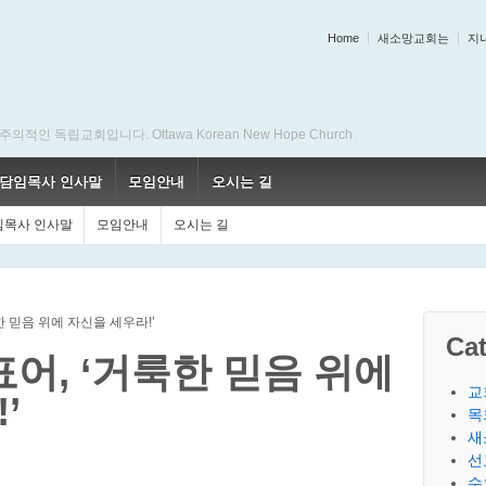
Home
새소망교회는
지
 독립교회입니다. Ottawa Korean New Hope Church
담임목사 인사말
모임안내
오시는 길
임목사 인사말
모임안내
오시는 길
룩한 믿음 위에 자신을 세우라!’
Cat
표어, ‘거룩한 믿음 위에
교
’
목
새
선
수