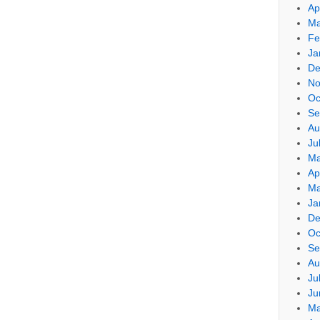
Ap
Ma
Fe
Ja
De
No
Oc
Se
Au
Ju
Ma
Ap
Ma
Ja
De
Oc
Se
Au
Ju
Ju
Ma