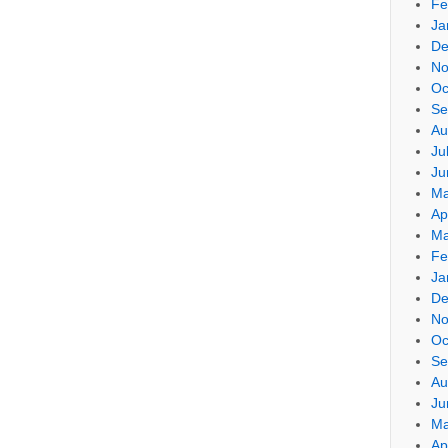
Fe
Ja
De
No
Oc
Se
Au
Ju
Ju
Ma
Ap
Ma
Fe
Ja
De
No
Oc
Se
Au
Ju
Ma
Ap