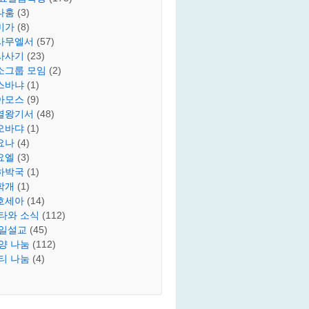
나훔
(3)
미가
(8)
사무엘서
(57)
사사기
(23)
소그룹 모임
(2)
스바냐
(1)
아모스
(9)
열왕기서
(48)
오바댜
(1)
요나
(4)
요엘
(3)
하박국
(1)
학개
(1)
호세아
(14)
타와 소식
(112)
일설교
(45)
양 나눔
(112)
티 나눔
(4)