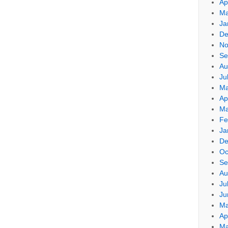
Ap
Ma
Ja
De
No
Se
Au
Ju
Ma
Ap
Ma
Fe
Ja
De
Oc
Se
Au
Ju
Ju
Ma
Ap
Ma