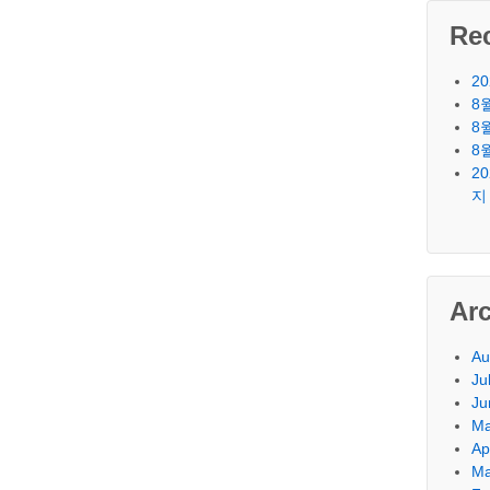
Re
2
8
8
8
2
지
Ar
Au
Ju
Ju
Ma
Ap
Ma