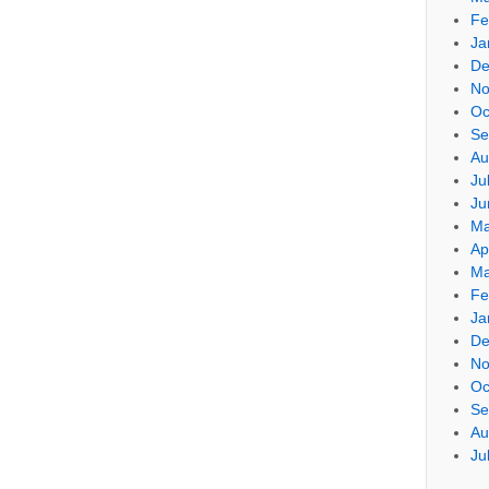
Fe
Ja
De
No
Oc
Se
Au
Ju
Ju
Ma
Ap
Ma
Fe
Ja
De
No
Oc
Se
Au
Ju