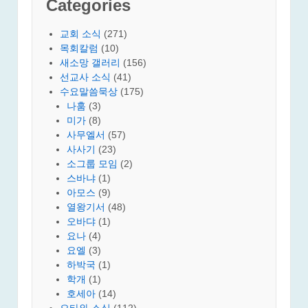
Categories
교회 소식
(271)
목회칼럼
(10)
새소망 갤러리
(156)
선교사 소식
(41)
수요말씀묵상
(175)
나훔
(3)
미가
(8)
사무엘서
(57)
사사기
(23)
소그룹 모임
(2)
스바냐
(1)
아모스
(9)
열왕기서
(48)
오바댜
(1)
요나
(4)
요엘
(3)
하박국
(1)
학개
(1)
호세아
(14)
오타와 소식
(112)