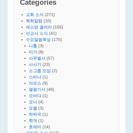
Categories
교회 소식
(271)
목회칼럼
(10)
새소망 갤러리
(156)
선교사 소식
(41)
수요말씀묵상
(175)
나훔
(3)
미가
(8)
사무엘서
(57)
사사기
(23)
소그룹 모임
(2)
스바냐
(1)
아모스
(9)
열왕기서
(48)
오바댜
(1)
요나
(4)
요엘
(3)
하박국
(1)
학개
(1)
호세아
(14)
오타와 소식
(112)